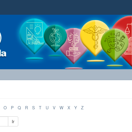
O
P
Q
R
S
T
U
V
W
X
Y
Z
Ir