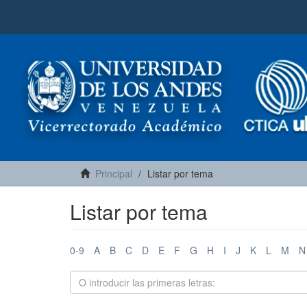
Principal
Listar por tema
Listar por tema
0-9
A
B
C
D
E
F
G
H
I
J
K
L
M
N