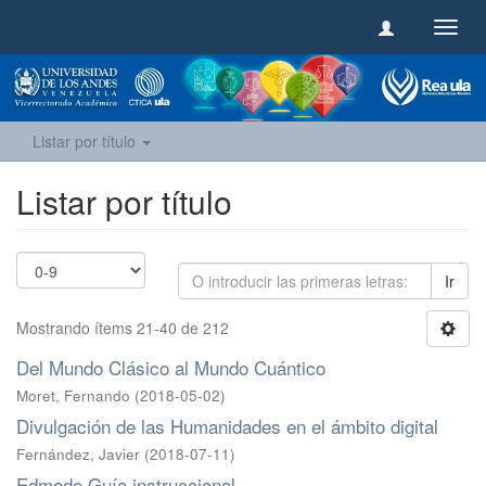
Camb
naveg
Listar por título
Listar por título
Ir
Mostrando ítems 21-40 de 212
Del Mundo Clásico al Mundo Cuántico
Moret, Fernando
(
2018-05-02
)
Divulgación de las Humanidades en el ámbito digital
Fernández, Javier
(
2018-07-11
)
Edmodo Guía instruccional