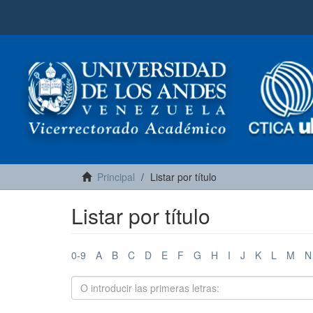
Principal
Listar por título
Listar por título
0-9
A
B
C
D
E
F
G
H
I
J
K
L
M
N