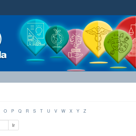
O
P
Q
R
S
T
U
V
W
X
Y
Z
Ir