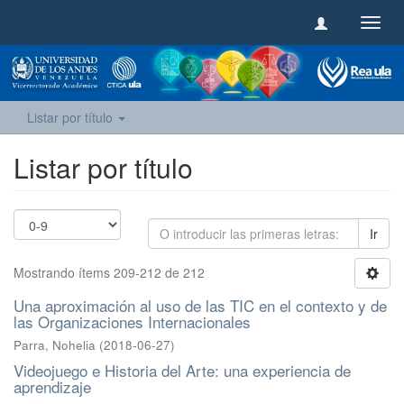
Camb
naveg
Listar por título
Listar por título
Ir
Mostrando ítems 209-212 de 212
Una aproximación al uso de las TIC en el contexto y de
las Organizaciones Internacionales
Parra, Nohelia
(
2018-06-27
)
Videojuego e Historia del Arte: una experiencia de
aprendizaje