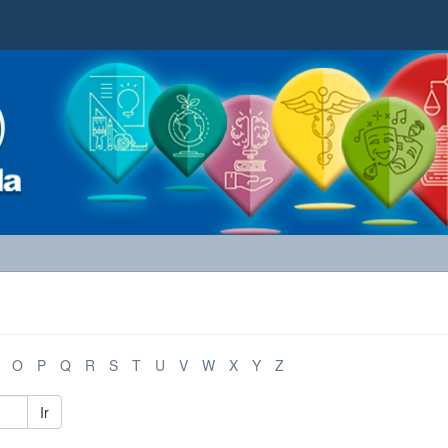
O
P
Q
R
S
T
U
V
W
X
Y
Z
Ir