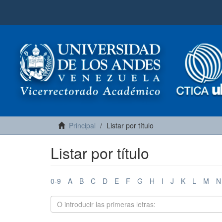
Principal
Listar por título
Listar por título
0-9
A
B
C
D
E
F
G
H
I
J
K
L
M
N