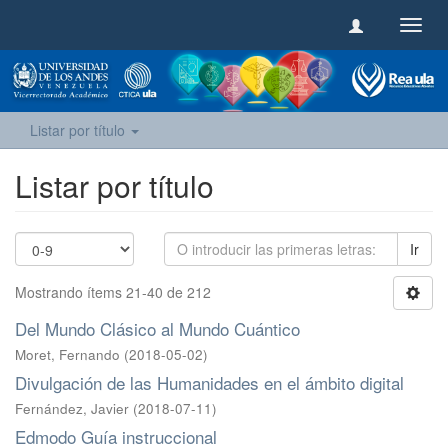
Camb
naveg
Listar por título
Listar por título
Ir
Mostrando ítems 21-40 de 212
Del Mundo Clásico al Mundo Cuántico
Moret, Fernando
(
2018-05-02
)
Divulgación de las Humanidades en el ámbito digital
Fernández, Javier
(
2018-07-11
)
Edmodo Guía instruccional