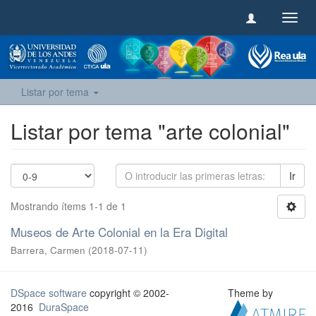
Camb
naveg
Listar por tema
Listar por tema "arte colonial"
Ir
Mostrando ítems 1-1 de 1
Museos de Arte Colonial en la Era Digital
Barrera, Carmen
(
2018-07-11
)
DSpace software
copyright © 2002-
Theme by
2016
DuraSpace