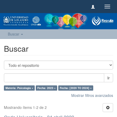
Camb
naveg
Buscar
Buscar
Ir
Materia: Psicología ×
Fecha: 2023 ×
Fecha: [2020 TO 2024] ×
Mostrar filtros avanzados
Mostrando ítems 1-2 de 2
Onda Universitaria - 24 abril 2023