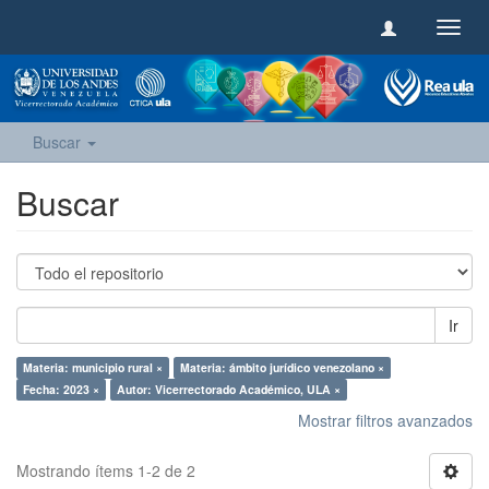
Camb
naveg
Buscar
Buscar
Ir
Materia: municipio rural ×
Materia: ámbito jurídico venezolano ×
Fecha: 2023 ×
Autor: Vicerrectorado Académico, ULA ×
Mostrar filtros avanzados
Mostrando ítems 1-2 de 2