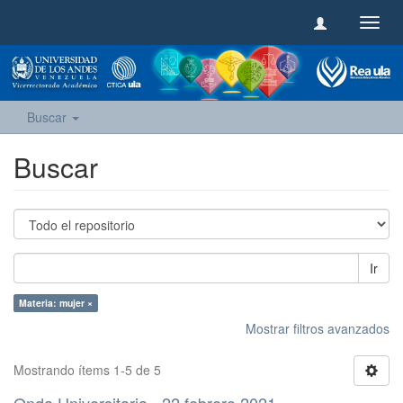
Camb
naveg
Buscar
Buscar
Ir
Materia: mujer ×
Mostrar filtros avanzados
Mostrando ítems 1-5 de 5
Onda Universitaria - 22 febrero 2021