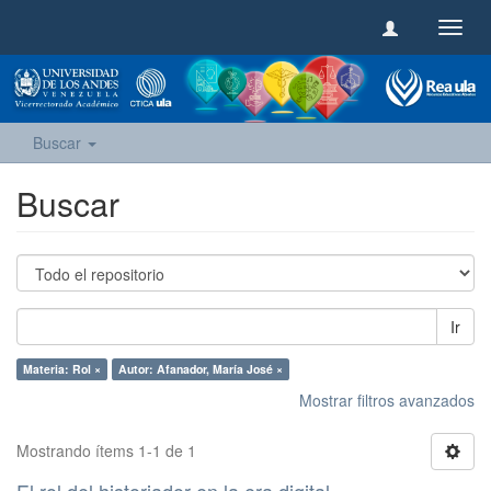
Camb
naveg
Buscar
Buscar
Ir
Materia: Rol ×
Autor: Afanador, María José ×
Mostrar filtros avanzados
Mostrando ítems 1-1 de 1
El rol del historiador en la era digital