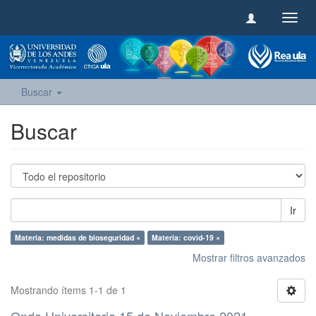
Camb
naveg
Buscar
Buscar
Ir
Materia: medidas de bioseguridad ×
Materia: covid-19 ×
Mostrar filtros avanzados
Mostrando ítems 1-1 de 1
Onda Universitaria 15 de Noviembre 2021