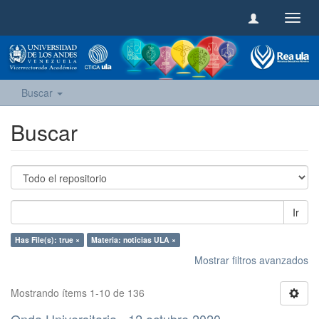
Camb
naveg
Buscar
Buscar
Ir
Has File(s): true ×
Materia: noticias ULA ×
Mostrar filtros avanzados
Mostrando ítems 1-10 de 136
Onda Universitaria - 12 octubre 2020