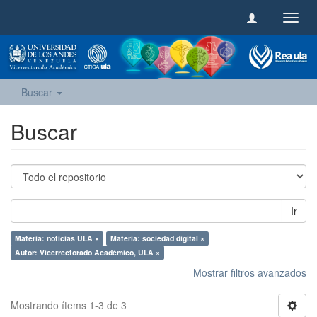
Camb
naveg
Buscar
Buscar
Ir
Materia: noticias ULA ×
Materia: sociedad digital ×
Autor: Vicerrectorado Académico, ULA ×
Mostrar filtros avanzados
Mostrando ítems 1-3 de 3