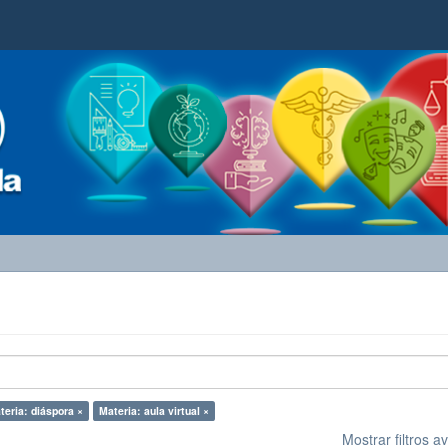
teria: diáspora ×
Materia: aula virtual ×
Mostrar filtros 