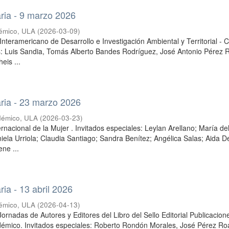
ria - 9 marzo 2026
émico, ULA
(
2026-03-09
)
nteramericano de Desarrollo e Investigación Ambiental y Territorial - 
s: Luis Sandia, Tomás Alberto Bandes Rodríguez, José Antonio Pérez R
eis ...
ria - 23 marzo 2026
démico, ULA
(
2026-03-23
)
rnacional de la Mujer . Invitados especiales: Leylan Arellano; María del
iela Urriola; Claudia Santiago; Sandra Benítez; Angélica Salas; Aida D
ne ...
ia - 13 abril 2026
émico, ULA
(
2026-04-13
)
Jornadas de Autores y Editores del Libro del Sello Editorial Publicacion
émico. Invitados especiales: Roberto Rondón Morales, José Pérez Roa