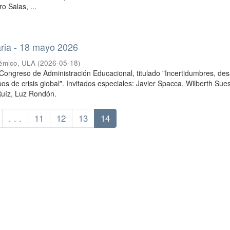
o Salas, ...
aria - 18 mayo 2026
émico, ULA
(
2026-05-18
)
Congreso de Administración Educacional, titulado "Incertidumbres, des
os de crisis global". Invitados especiales: Javier Spacca, Wilberth Sue
Ruíz, Luz Rondón.
. . .
11
12
13
14