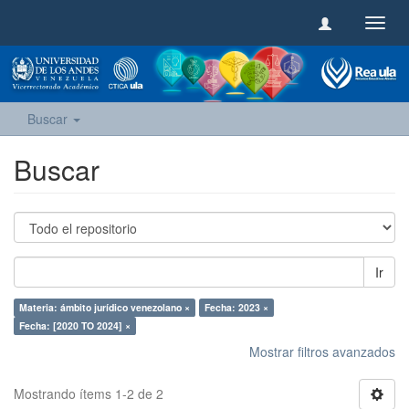
Camb
naveg
Buscar
Buscar
Ir
Materia: ámbito jurídico venezolano ×
Fecha: 2023 ×
Fecha: [2020 TO 2024] ×
Mostrar filtros avanzados
Mostrando ítems 1-2 de 2