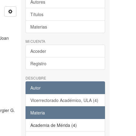
Autores
Títulos
Materias
 Joan
MI CUENTA
Acceder
Registro
DESCUBRE
Autor
Vicerrectorado Académico, ULA (4)
rgier G.
Materia
Academia de Mérida (4)