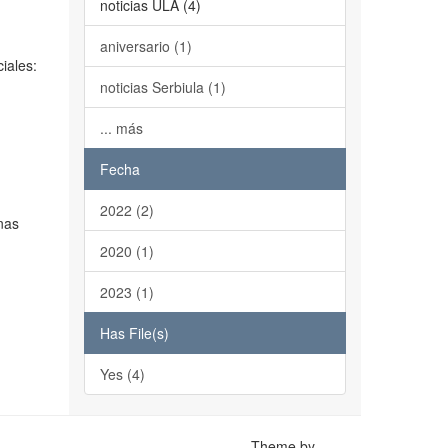
noticias ULA (4)
aniversario (1)
iales:
noticias Serbiula (1)
... más
Fecha
2022 (2)
nas
2020 (1)
2023 (1)
Has File(s)
Yes (4)
Theme by