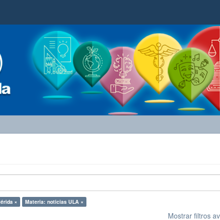
érida ×
Materia: noticias ULA ×
Mostrar filtros 