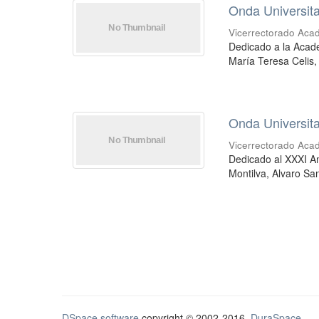
Onda Universita
Vicerrectorado Aca
Dedicado a la Acade
María Teresa Celis
Onda Universita
Vicerrectorado Aca
Dedicado al XXXI A
Montilva, Alvaro Sa
DSpace software
copyright © 2002-2016
DuraSpace