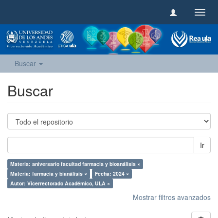
Camb
naveg
Buscar
Buscar
Ir
Materia: aniversario facultad farmacia y bioanálisis ×
Materia: farmacia y bianálisis ×
Fecha: 2024 ×
Autor: Vicerrectorado Académico, ULA ×
Mostrar filtros avanzados