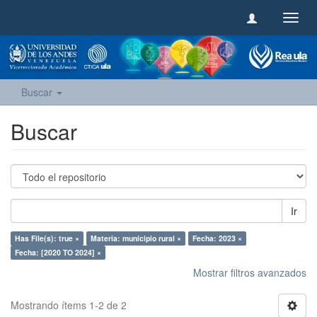
Camb
naveg
Buscar
Buscar
Ir
Has File(s): true ×
Materia: municipio rural ×
Fecha: 2023 ×
Fecha: [2020 TO 2024] ×
Mostrar filtros avanzados
Mostrando ítems 1-2 de 2