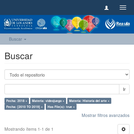
Camb
naveg
Buscar
Buscar
Ir
Fecha: 2018 ×
Materia: videojuego ×
Materia: Historia del arte ×
Fecha: [2010 TO 2019] ×
Has File(s): true ×
Mostrar filtros avanzados
Mostrando ítems 1-1 de 1