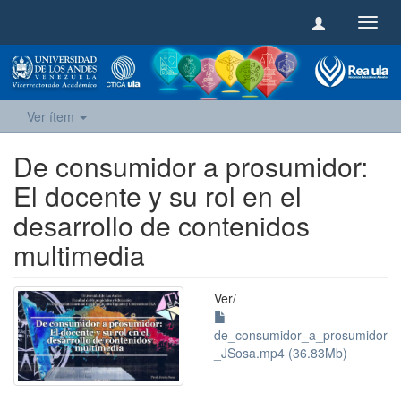
Camb
naveg
Ver ítem
De consumidor a prosumidor:
El docente y su rol en el
desarrollo de contenidos
multimedia
Ver/
de_consumidor_a_prosumidor
_JSosa.mp4 (36.83Mb)