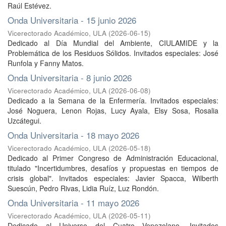
Raúl Estévez.
Onda Universitaria - 15 junio 2026
Vicerectorado Académico, ULA
(
2026-06-15
)
Dedicado al Día Mundial del Ambiente, CIULAMIDE y la
Problemática de los Residuos Sólidos. Invitados especiales: José
Runfola y Fanny Matos.
Onda Universitaria - 8 junio 2026
Vicerectorado Académico, ULA
(
2026-06-08
)
Dedicado a la Semana de la Enfermería. Invitados especiales:
José Noguera, Lenon Rojas, Lucy Ayala, Elsy Sosa, Rosalia
Uzcátegui.
Onda Universitaria - 18 mayo 2026
Vicerectorado Académico, ULA
(
2026-05-18
)
Dedicado al Primer Congreso de Administración Educacional,
titulado "Incertidumbres, desafíos y propuestas en tiempos de
crisis global". Invitados especiales: Javier Spacca, Wilberth
Suescún, Pedro Rivas, Lidia Ruíz, Luz Rondón.
Onda Universitaria - 11 mayo 2026
Vicerectorado Académico, ULA
(
2026-05-11
)
Dedicado al Universo del Cuatro Venezolano. Invitados