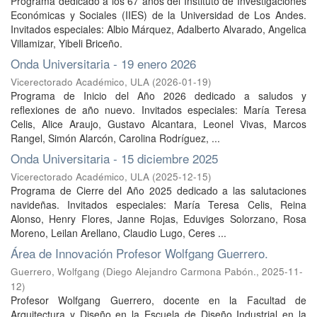
Programa dedicado a los 67 años del Instituto de Investigaciones
Económicas y Sociales (IIES) de la Universidad de Los Andes.
Invitados especiales: Albio Márquez, Adalberto Alvarado, Angelica
Villamizar, Yibeli Briceño.
Onda Universitaria - 19 enero 2026
Vicerectorado Académico, ULA
(
2026-01-19
)
Programa de Inicio del Año 2026 dedicado a saludos y
reflexiones de año nuevo. Invitados especiales: María Teresa
Celis, Alice Araujo, Gustavo Alcantara, Leonel Vivas, Marcos
Rangel, Simón Alarcón, Carolina Rodríguez, ...
Onda Universitaria - 15 diciembre 2025
Vicerectorado Académico, ULA
(
2025-12-15
)
Programa de Cierre del Año 2025 dedicado a las salutaciones
navideñas. Invitados especiales: María Teresa Celis, Reina
Alonso, Henry Flores, Janne Rojas, Eduviges Solorzano, Rosa
Moreno, Leilan Arellano, Claudio Lugo, Ceres ...
Área de Innovación Profesor Wolfgang Guerrero.
Guerrero, Wolfgang
(
Diego Alejandro Carmona Pabón.
,
2025-11-
12
)
Profesor Wolfgang Guerrero, docente en la Facultad de
Arquitectura y Diseño en la Escuela de Diseño Industrial en la