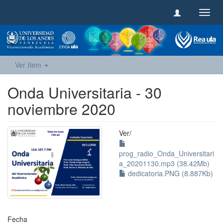
Camb
naveg
Ver ítem
Onda Universitaria - 30
noviembre 2020
Ver/
prog_radio_Onda_Universitari
a_20201130.mp3 (38.42Mb)
dedicatoria.PNG (8.887Kb)
Fecha