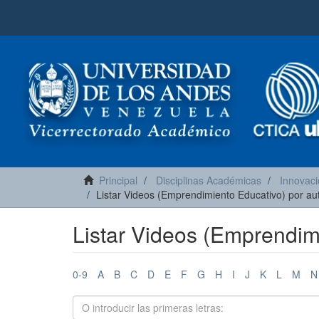
Principal
Disciplinas Académicas
Innovaci
Listar Videos (Emprendimiento Educativo) por au
Listar Videos (Emprendim
0-9
A
B
C
D
E
F
G
H
I
J
K
L
M
N