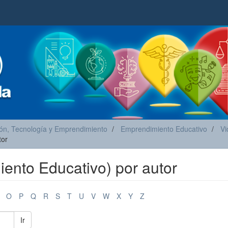
ón, Tecnología y Emprendimiento
Emprendimiento Educativo
Vi
tor
iento Educativo) por autor
O
P
Q
R
S
T
U
V
W
X
Y
Z
Ir