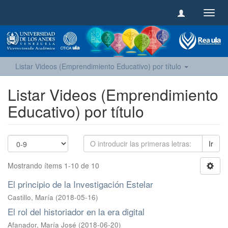
Camb
naveg
Listar Videos (Emprendimiento Educativo) por título
Listar Videos (Emprendimiento
Educativo) por título
Ir
Mostrando ítems 1-10 de 10
El principio de la Investigación Estelar
Castillo, María
(
2018-05-16
)
El rol del historiador en la era digital
Afanador, María José
(
2018-06-20
)