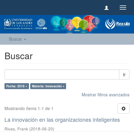
Camb
naveg
Buscar
Buscar
Ir
Fecha: 2018 ×
Materia: Innovación ×
Mostrar filtros avanzados
Mostrando ítems 1-1 de 1
La innovación en las organizaciones inteligentes
Rivas, Frank
(
2018-06-20
)