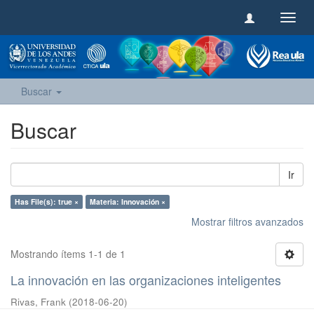
Camb
naveg
Buscar
Buscar
Ir
Has File(s): true ×
Materia: Innovación ×
Mostrar filtros avanzados
Mostrando ítems 1-1 de 1
La innovación en las organizaciones inteligentes
Rivas, Frank
(
2018-06-20
)