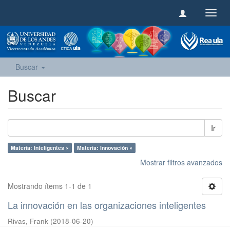
Camb
naveg
Buscar
Buscar
Ir
Materia: Inteligentes ×
Materia: Innovación ×
Mostrar filtros avanzados
Mostrando ítems 1-1 de 1
La innovación en las organizaciones inteligentes
Rivas, Frank
(
2018-06-20
)