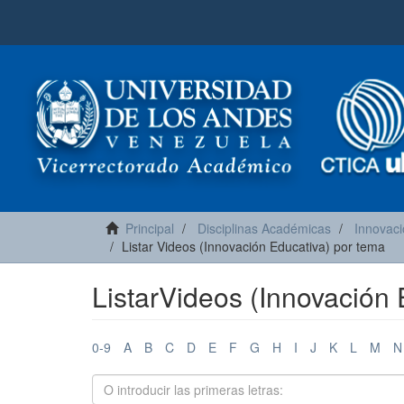
Principal
Disciplinas Académicas
Innovaci
Listar Videos (Innovación Educativa) por tema
ListarVideos (Innovación 
0-9
A
B
C
D
E
F
G
H
I
J
K
L
M
N