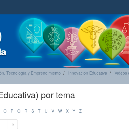
ón, Tecnología y Emprendimiento
Innovación Educativa
Videos 
Educativa) por tema
O
P
Q
R
S
T
U
V
W
X
Y
Z
Ir