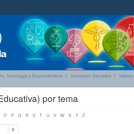
ón, Tecnología y Emprendimiento
Innovación Educativa
Videos 
Educativa) por tema
O
P
Q
R
S
T
U
V
W
X
Y
Z
Ir