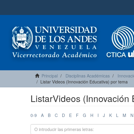
Principal
Disciplinas Académicas
Innovaci
Listar Videos (Innovación Educativa) por tema
ListarVideos (Innovación 
0-9
A
B
C
D
E
F
G
H
I
J
K
L
M
N