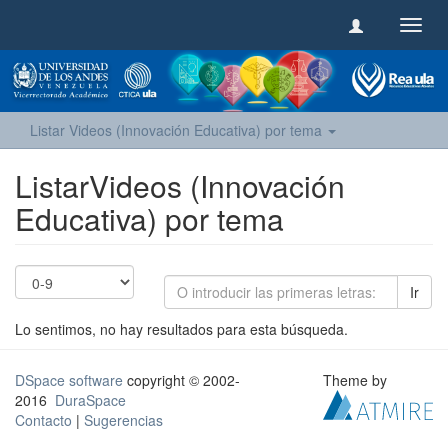
Camb
naveg
Listar Videos (Innovación Educativa) por tema
ListarVideos (Innovación
Educativa) por tema
Ir
Lo sentimos, no hay resultados para esta búsqueda.
DSpace software
copyright © 2002-
Theme by
2016
DuraSpace
Contacto
|
Sugerencias