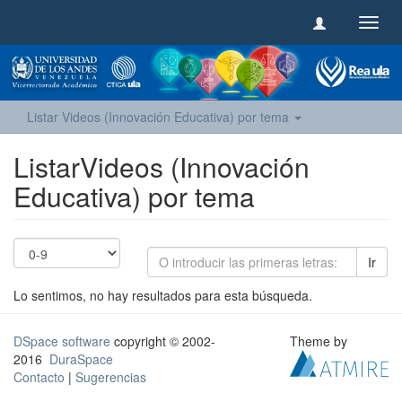
Camb
naveg
Listar Videos (Innovación Educativa) por tema
ListarVideos (Innovación
Educativa) por tema
Ir
Lo sentimos, no hay resultados para esta búsqueda.
DSpace software
copyright © 2002-
Theme by
2016
DuraSpace
Contacto
|
Sugerencias