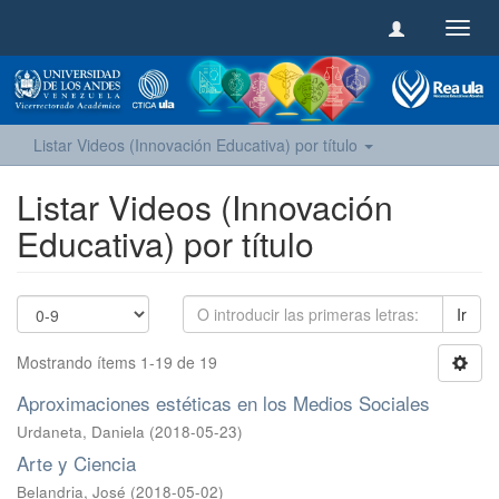
Camb
naveg
Listar Videos (Innovación Educativa) por título
Listar Videos (Innovación
Educativa) por título
Ir
Mostrando ítems 1-19 de 19
Aproximaciones estéticas en los Medios Sociales
Urdaneta, Daniela
(
2018-05-23
)
Arte y Ciencia
Belandria, José
(
2018-05-02
)