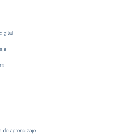
igital
aje
te
a de aprendizaje