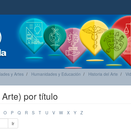
ades y Artes
Humanidades y Educación
Historia del Arte
Vid
 Arte) por título
O
P
Q
R
S
T
U
V
W
X
Y
Z
Ir