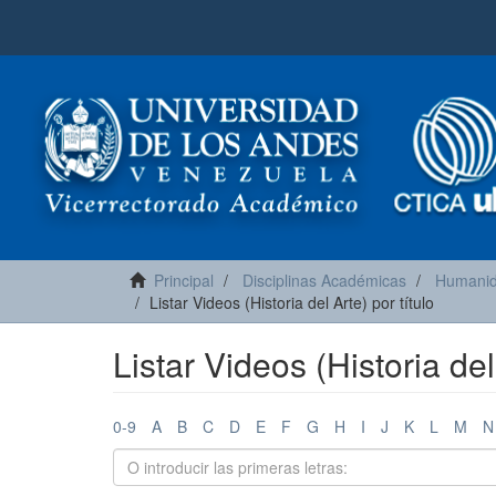
Principal
Disciplinas Académicas
Humanid
Listar Videos (Historia del Arte) por título
Listar Videos (Historia del
0-9
A
B
C
D
E
F
G
H
I
J
K
L
M
N