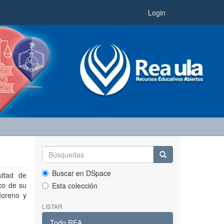
Login
Buscar en DSpace
ultad de
co de su
Esta colección
Moreno y
LISTAR
Todo REA