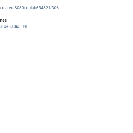
ea.ula.ve:8080/xmlui/654321/306
ones
 de radio - RI