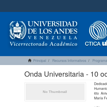
Principal
Recursos Informativos
Programa 
Onda Universitaria - 10 o
Dedicad
Humanid
6to Aniv
María F