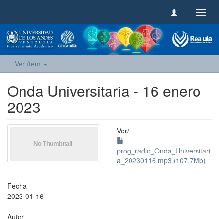
Camb
naveg
Ver ítem
Onda Universitaria - 16 enero
2023
Ver/
prog_radio_Onda_Universitari
a_20230116.mp3 (107.7Mb)
Fecha
2023-01-16
Autor