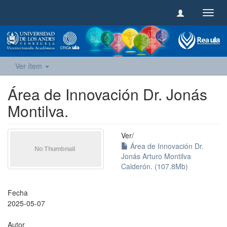
Camb
naveg
Ver ítem
Área de Innovación Dr. Jonás
Montilva.
Ver/
Área de Innovación Dr.
Jonás Arturo Montilva
Calderón. (107.8Mb)
Fecha
2025-05-07
Autor