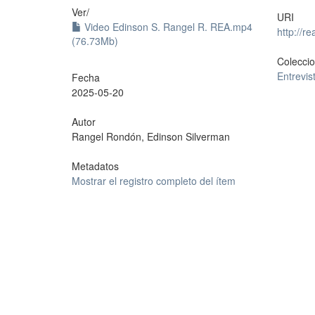
Ver/
URI
Video Edinson S. Rangel R. REA.mp4
http://r
(76.73Mb)
Colecci
Entrevis
Fecha
2025-05-20
Autor
Rangel Rondón, Edinson Silverman
Metadatos
Mostrar el registro completo del ítem