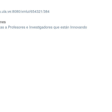
ea.ula.ve:8080/xmlui/654321/384
ones
tas a Profesores e Investigadores que están Innovando