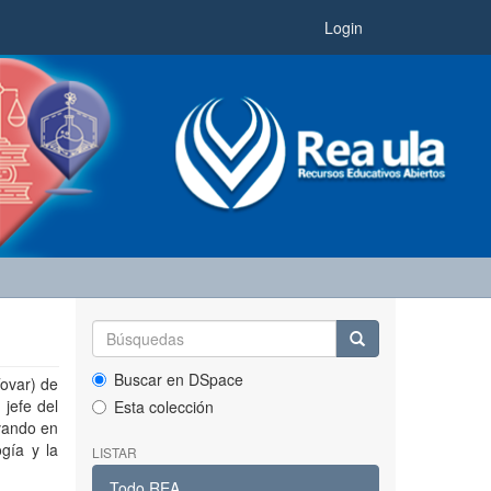
Login
Buscar en DSpace
Tovar) de
jefe del
Esta colección
vando en
gía y la
LISTAR
Todo REA