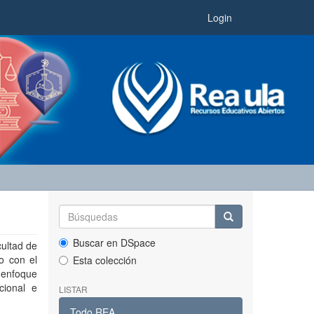
Login
Buscar en DSpace
cultad de
o con el
Esta colección
 enfoque
cional e
LISTAR
Todo REA