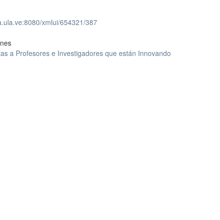
ea.ula.ve:8080/xmlui/654321/387
ones
tas a Profesores e Investigadores que están Innovando