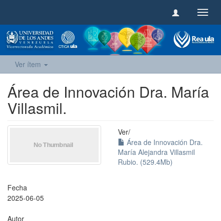
Camb
naveg
Ver ítem
Área de Innovación Dra. María
Villasmil.
Ver/
Área de Innovación Dra.
María Alejandra Villasmil
Rubio. (529.4Mb)
Fecha
2025-06-05
Autor