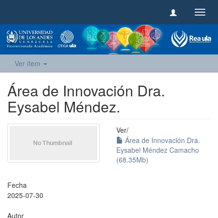
Camb
naveg
Ver ítem
Área de Innovación Dra.
Eysabel Méndez.
Ver/
Área de Innovación Dra.
Eysabel Méndez Camacho
(68.35Mb)
Fecha
2025-07-30
Autor