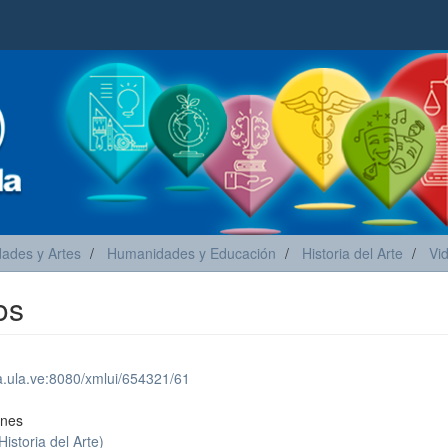
ades y Artes
Humanidades y Educación
Historia del Arte
Vid
os
ea.ula.ve:8080/xmlui/654321/61
ones
Historia del Arte)