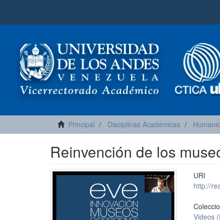
Principal
Disciplinas Académicas
Humanid
Reinvención de los muse
URI
http://r
Colecci
Videos (