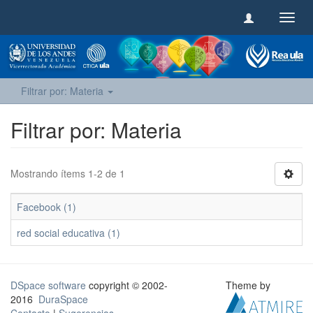
Camb
naveg
Filtrar por: Materia
Filtrar por: Materia
Mostrando ítems 1-2 de 1
Facebook (1)
red social educativa (1)
DSpace software
copyright © 2002-
Theme by
2016
DuraSpace
Contacto
|
Sugerencias