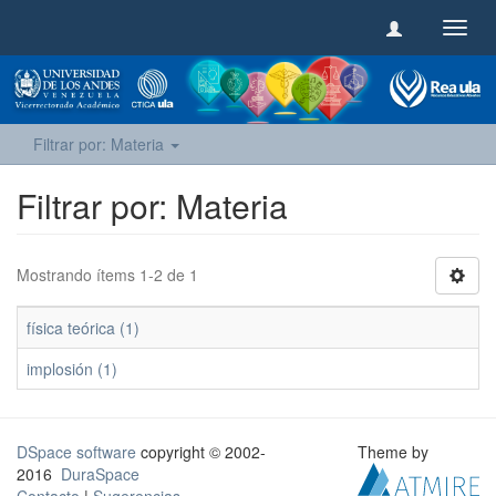
Camb
naveg
Filtrar por: Materia
Filtrar por: Materia
Mostrando ítems 1-2 de 1
física teórica (1)
implosión (1)
DSpace software
copyright © 2002-
Theme by
2016
DuraSpace
Contacto
|
Sugerencias