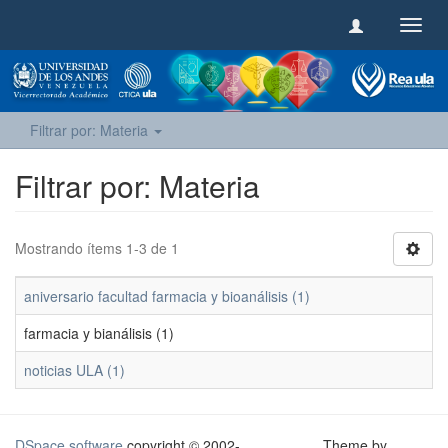
Camb
naveg
Filtrar por: Materia
Filtrar por: Materia
Mostrando ítems 1-3 de 1
aniversario facultad farmacia y bioanálisis (1)
farmacia y bianálisis (1)
noticias ULA (1)
DSpace software
copyright © 2002-
Theme by